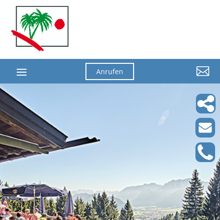

Anrufen