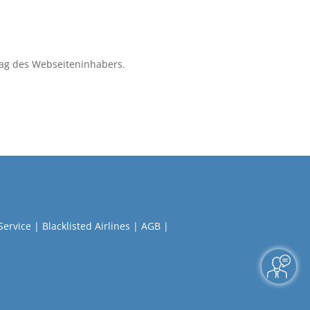
ag des Webseiteninhabers.
Service
|
Blacklisted Airlines
|
AGB
|