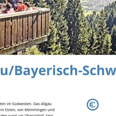
äu/Bayerisch-Sch
sten im Südwesten. Das Allgäu
h im Osten, von Memmingen und
üden rund um Oberstdorf. Sein